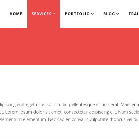
HOME
SERVICES
PORTFOLIO
BLOG
TRA
adipiscing erat eget risus sollicitudin pellentesque et non erat. Maec
 ut. Lorem ipsum dolor sit amet, consectetur adipiscing elit. Nam scel
elementum elementum. Nec sapien convallis vulputate rhoncus vel dui