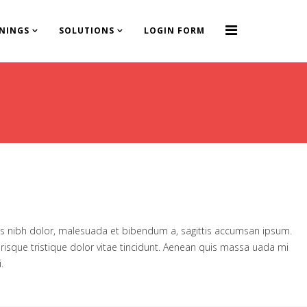
ININGS
SOLUTIONS
LOGIN FORM
enas nibh dolor, malesuada et bibendum a, sagittis accumsan ipsum.
erisque tristique dolor vitae tincidunt. Aenean quis massa uada mi
.