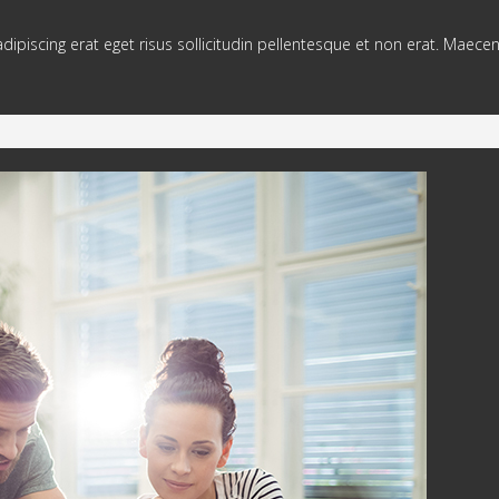
adipiscing erat eget risus sollicitudin pellentesque et non erat. Maece